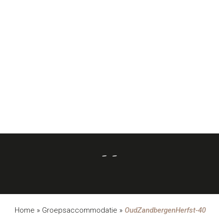
- -
Home
»
Groepsaccommodatie
»
OudZandbergenHerfst-40