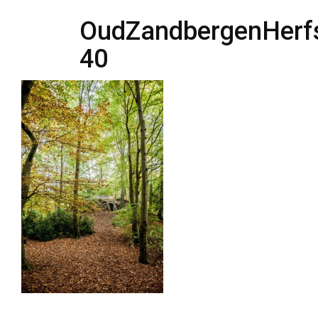
OudZandbergenHerfs
40