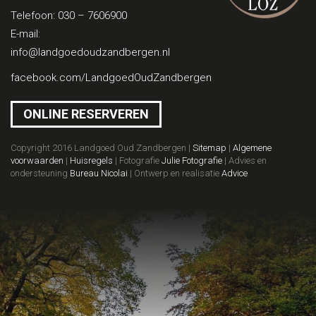
Telefoon:
030 – 7606900
E-mail:
info@landgoedoudzandbergen.nl
facebook.com/LandgoedOudZandbergen
ONLINE RESERVEREN
Copyright 2016 Landgoed Oud Zandbergen |
Sitemap
|
Algemene
voorwaarden
|
Huisregels
| Fotografie
Julie Fotografie
| Advies en
ondersteuning
Bureau Nicolai
| Ontwerp en realisatie
Advice