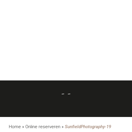
- -
Home
»
Online reserveren
»
SunfieldPhotography-19