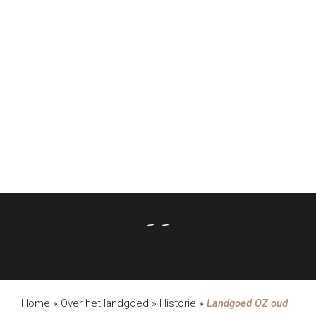
- -
Home
»
Over het landgoed
»
Historie
»
Landgoed OZ oud