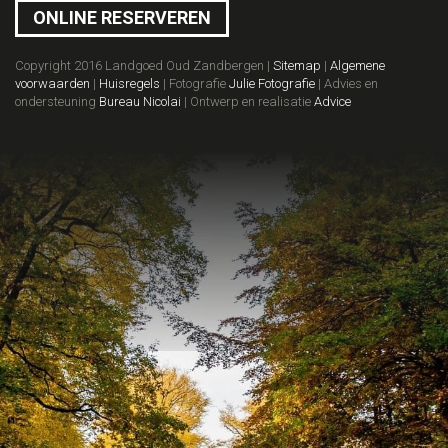
ONLINE RESERVEREN
Copyright 2016 Landgoed Oud Zandbergen |
Sitemap
|
Algemene
voorwaarden
|
Huisregels
| Fotografie
Julie Fotografie
| Advies en
ondersteuning
Bureau Nicolai
| Ontwerp en realisatie
Advice