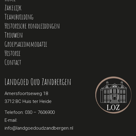
Zakelijk
Teambuilding
Historische rondleidingen
Trouwen
Groepsaccommodatie
Historie
Contact
Landgoed Oud Zandbergen
Amersfoortseweg 18
3712 BC Huis ter Heide
Telefoon:
030 – 7606900
E-mail:
info@landgoedoudzandbergen.nl