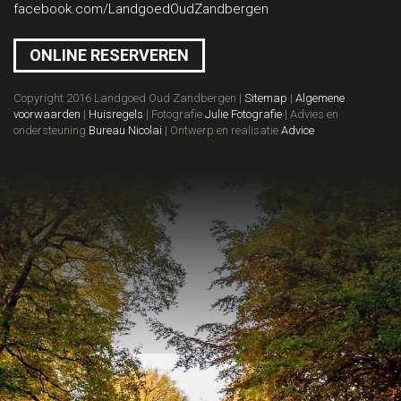
facebook.com/LandgoedOudZandbergen
ONLINE RESERVEREN
Copyright 2016 Landgoed Oud Zandbergen |
Sitemap
|
Algemene
voorwaarden
|
Huisregels
| Fotografie
Julie Fotografie
| Advies en
ondersteuning
Bureau Nicolai
| Ontwerp en realisatie
Advice