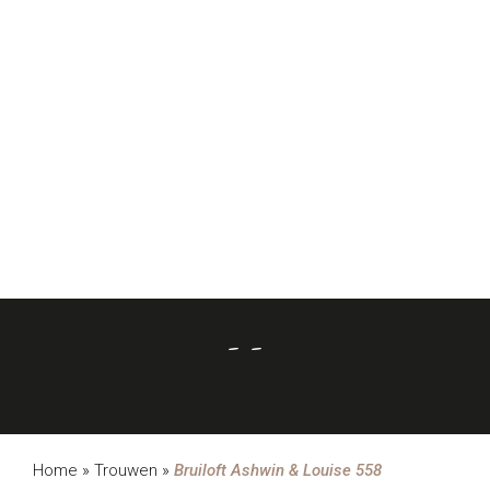
- -
Home
»
Trouwen
»
Bruiloft Ashwin & Louise 558