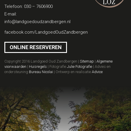
Telefoon:
030 – 7606900
E-mail:
info@landgoedoudzandbergen.nl
facebook.com/LandgoedOudZandbergen
ONLINE RESERVEREN
Copyright 2016 Landgoed Oud Zandbergen |
Sitemap
|
Algemene
voorwaarden
|
Huisregels
| Fotografie
Julie Fotografie
| Advies en
ondersteuning
Bureau Nicolai
| Ontwerp en realisatie
Advice