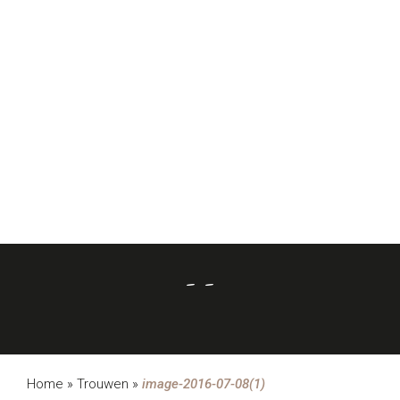
- -
Home
»
Trouwen
»
image-2016-07-08(1)