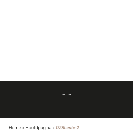
- -
Home
»
Hoofdpagina
»
OZBLente-2