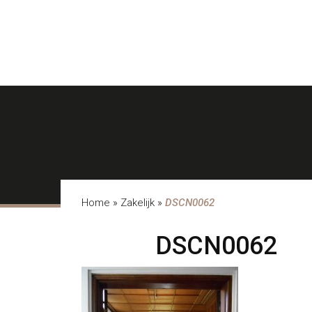
Home
»
Zakelijk
»
DSCN0062
DSCN0062