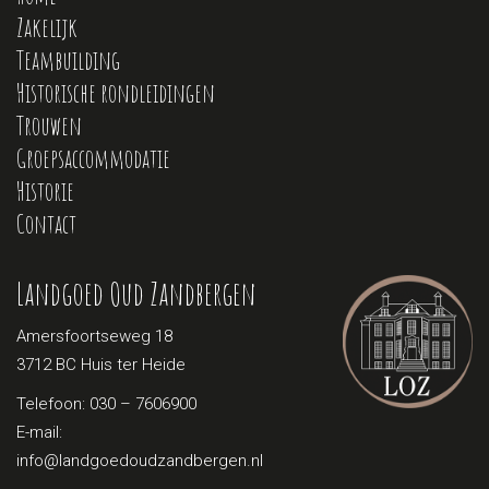
Zakelijk
Teambuilding
Historische rondleidingen
Trouwen
Groepsaccommodatie
Historie
Contact
Landgoed Oud Zandbergen
Amersfoortseweg 18
3712 BC Huis ter Heide
Telefoon:
030 – 7606900
E-mail:
info@landgoedoudzandbergen.nl