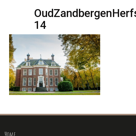
OudZandbergenHerfs
14
Home