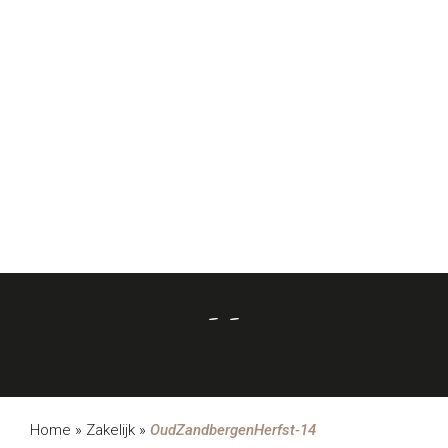
- -
Home
»
Zakelijk
»
OudZandbergenHerfst-14