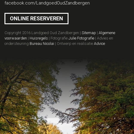
facebook.com/LandgoedOudZandbergen
ONLINE RESERVEREN
Copyright 2016 Landgoed Oud Zandbergen |
Sitemap
|
Algemene
voorwaarden
|
Huisregels
| Fotografie
Julie Fotografie
| Advies en
ondersteuning
Bureau Nicolai
| Ontwerp en realisatie
Advice